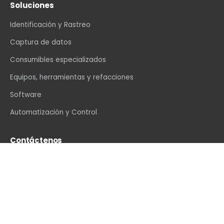
Soluciones
Identificación y Rastreo
Captura de datos
Consumibles especializados
Equipos, herramientas y refacciones
Software
Automatización y Control
Contáctenos
info@vexin.com.mx
+52 81 1234 4466
Hamburgo 312, Col. Altavista, Monterrey, N.L., C.P.
64840, México