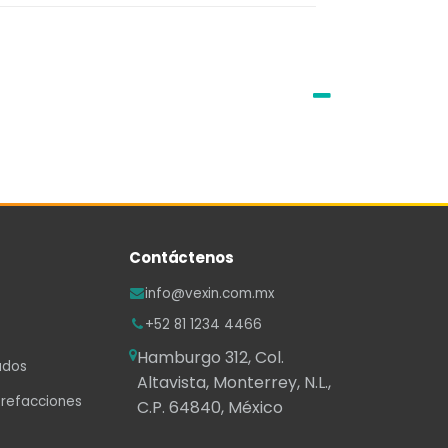
Contáctenos
info@vexin.com.mx
+52 81 1234 4466
Hamburgo 312, Col.
ados
Altavista, Monterrey, N.L.,
 refacciones
C.P. 64840, México