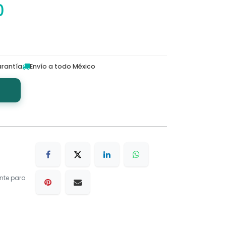
0
rantía
Envío a todo México
nte para