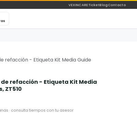
VEXINCARE
Ticket
Blog
Contacto
ras
de refacción - Etiqueta Kit Media Guide
 de refacción - Etiqueta Kit Media
s, ZT510
nas · consulta tiempos con tu asesor