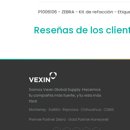
P1006106 - ZEBRA - Kit de refacción - Etiqu
Reseñas de los clien
Somos Vexin Global Supply. Hacemos
tu compañía más fuerte, y tu vida más
fácil.
Monterrey · Saltillo · Reynosa · Chihuahua · CDMX
Premier Partner Zebra · Gold Partner Honeywell