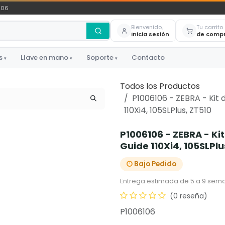
306
Bienvenido,
Tu carrito
Inicia sesión
de comp
s
Llave en mano
Soporte
Contacto
▾
▾
▾
Todos los Productos
P1006106 - ZEBRA - Kit 
110Xi4, 105SLPlus, ZT510
P1006106 - ZEBRA - Kit
Guide 110Xi4, 105SLPlu
Bajo Pedido
Entrega estimada de 5 a 9 sema
(0 reseña)
P1006106