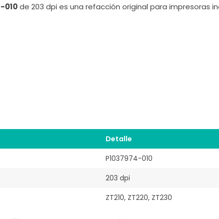
4-010
de 203 dpi es una refacción original para impresoras ind
Detalle
P1037974-010
203 dpi
ZT210, ZT220, ZT230