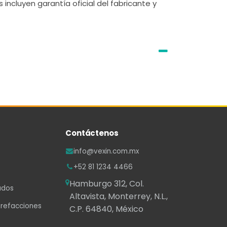
 incluyen garantía oficial del fabricante y
Contáctenos
info@vexin.com.mx
+52 81 1234 4466
Hamburgo 312, Col.
ados
Altavista, Monterrey, N.L.,
 refacciones
C.P. 64840, México