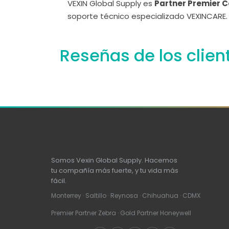
VEXIN Global Supply es
Partner Premier C
soporte técnico especializado VEXINCARE.
Reseñas de los clien
Somos Vexin Global Supply. Hacemos
tu compañía más fuerte, y tu vida más
fácil.
Monterrey · Saltillo · Reynosa · Chihuahua · CDMX
Premier Partner Zebra · Gold Partner Honeywell