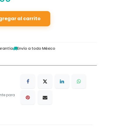
gregar al carrito
rantía
Envío a todo México
nte para