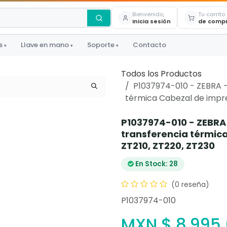
Bienvenido,
Tu carrito
Inicia sesión
de comp
s
Llave en mano
Soporte
Contacto
▾
▾
▾
Todos los Productos
P1037974-010 - ZEBRA -
térmica Cabezal de impres
P1037974-010 - ZEBRA
transferencia térmica
ZT210, ZT220, ZT230
En Stock: 28
(0 reseña)
P1037974-010
MXN $
8,995