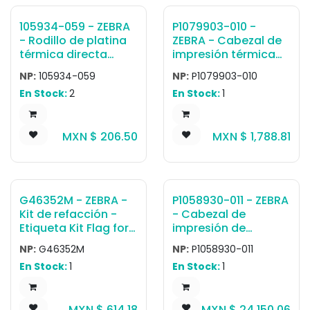
105934-059 - ZEBRA
P1079903-010 -
- Rodillo de platina
ZEBRA - Cabezal de
térmica directa
impresión térmica
Platen Rollers
directa KIT, Repair,
NP:
105934-059
NP:
P1079903-010
Bearings (Direct
Cabezal de
En Stock:
2
En Stock:
1
Thermal)
impresión 203dpi ,
ZD410 Series
MXN $
206.50
MXN $
1,788.81
G46352M - ZEBRA -
P1058930-011 - ZEBRA
Kit de refacción -
- Cabezal de
Etiqueta Kit Flag for
impresión de
Cabezal de
transferencia
NP:
G46352M
NP:
P1058930-011
Impresión Open
térmica Cabezal de
En Stock:
1
En Stock:
1
Sensor Xi4 Series,
impresión 600 dpi,
105SLPlus, ZT510
ZT410, ZT411
MXN $
614.18
MXN $
24,150.06