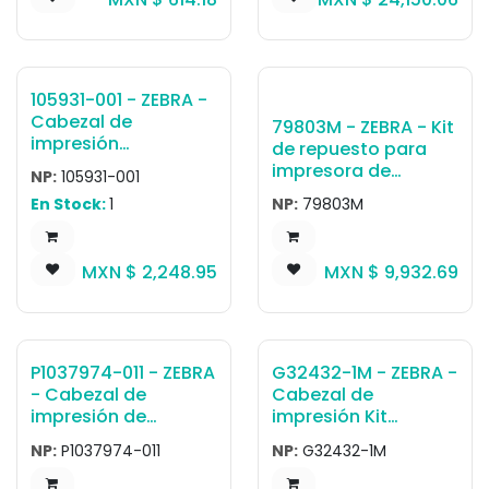
105931-001 - ZEBRA -
Cabezal de
79803M - ZEBRA - Kit
impresión
de repuesto para
KIT,Cabezal de
impresora de
NP:
105931-001
Impresión
Etiqueta Kit Cabezal
En Stock:
1
NP:
79803M
de Impresión 203 dpi
ZM600
MXN $
2,248.95
MXN $
9,932.69
P1037974-011 - ZEBRA
G32432-1M - ZEBRA -
- Cabezal de
Cabezal de
impresión de
impresión Kit
transferencia
Cabezal de
NP:
P1037974-011
NP:
G32432-1M
térmica Cabezal de
Impresión 203 dpi
impresión 300 dpi,
105SL