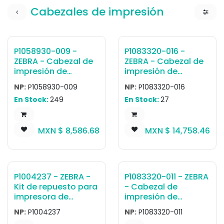
Cabezales de impresión
P1058930-009 -
P1083320-016 -
ZEBRA - Cabezal de
ZEBRA - Cabezal de
impresión de
impresión de
transferencia
transferencia
NP:
P1058930-009
NP:
P1083320-016
térmica Cabezal de
térmica Cabezal de
En Stock:
249
En Stock:
27
impresión 203 dpi,
impresión 300 dpi
ZT410, ZT411
ZT620, ZT620R
MXN $
8,586.68
MXN $
14,758.46
P1004237 - ZEBRA -
P1083320-011 - ZEBRA
Kit de repuesto para
- Cabezal de
impresora de
impresión de
Etiqueta Kit Cabezal
transferencia
NP:
P1004237
NP:
P1083320-011
de Impresión 300dpi
térmica Cabezal de