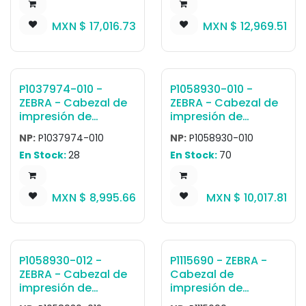
170Xi4 ZE500-6
impresión 300 dpi
ZT610, ZT610R
MXN $
17,016.73
MXN $
12,969.51
P1037974-010 -
P1058930-010 -
ZEBRA - Cabezal de
ZEBRA - Cabezal de
impresión de
impresión de
transferencia
transferencia
NP:
P1037974-010
NP:
P1058930-010
térmica Cabezal de
térmica Cabezal de
En Stock:
28
En Stock:
70
impresión 203 dpi,
impresión 300 dpi,
ZT210, ZT220, ZT230
ZT410, ZT411
MXN $
8,995.66
MXN $
10,017.81
P1058930-012 -
P1115690 - ZEBRA -
ZEBRA - Cabezal de
Cabezal de
impresión de
impresión de
transferencia
transferencia