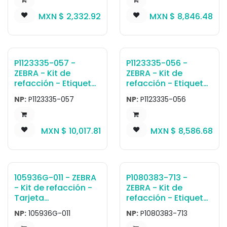
ZD411T, ZD611T
ZT111, ZT211, ZT231
MXN $
2,332.92
MXN $
8,846.48
P1123335-057 -
P1123335-056 -
ZEBRA - Kit de
ZEBRA - Kit de
refacción - Etiqueta
refacción - Etiqueta
Kit,Cabezal de
Kit,Cabezal de
NP:
P1123335-057
NP:
P1123335-056
Impresión,Enhanced,
Impresión,Enhanced,
300
203
dpi,ZT111,ZT211,ZT231,Z
dpi,ZT111,ZT211,ZT231,Z
MXN $
10,017.81
MXN $
8,586.68
T231R
T231R
105936G-011 - ZEBRA
P1080383-713 -
- Kit de refacción -
ZEBRA - Kit de
Tarjeta
refacción - Etiqueta
KIT,ASSY,Cabezal de
Kit, Inner Lid without
NP:
105936G-011
NP:
P1080383-713
Impresión LIFT
Cabezal de