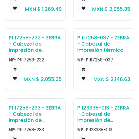
MXN $
1,269.49
MXN $
2,055.35
P1117258-232 - ZEBRA
P1117258-037 - ZEBRA
- Cabezal de
- Cabezal de
impresión de
impresión térmica
transferencia
directa Cabezal de
NP:
P1117258-232
NP:
P1117258-037
térmica Cabezal de
impresión 300 dpi,
impresión, 203dpi,
ZD411D, ZD611D
ZD411T, ZD611T
MXN $
2,055.35
MXN $
2,146.63
P1117258-233 - ZEBRA
P1123335-013 - ZEBRA
- Cabezal de
- Cabezal de
impresión de
impresión de
transferencia
transferencia
NP:
P1117258-233
NP:
P1123335-013
térmica Cabezal de
térmica Cabezal de
impresión, 300dpi,
impresión 300 dpi,