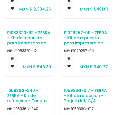
MOTOR
Impresión for White
Colored Models,
MXN $
2,304.26
MXN $
1,491.61
ZD220D, ZD230D,
ZD888D
P1083320-112 - ZEBRA
P1029257-011 - ZEBRA
- Kit de repuesto
- Kit de repuesto
para impresora de
para impresora de
Etiqueta Kit Cabezal
Kiosko KIT SPRINGS
NP:
P1083320-112
NP:
P1029257-011
de Impresión
Cabezal de
Mounting Screw
Impresión TTP21X0
(Qty of 5) ZT600
(6)
MXN $
548.30
MXN $
340.77
Series, ZT510, Xi4
Series, 105SLPlus
105936G-240 -
105936G-017 - ZEBRA
ZEBRA - Kit de
- Kit de refacción -
refacción - Tarjeta
Tarjeta Kit, C/A
Kit, C/A,Cabezal de
Cabezal de
NP:
105936G-240
NP:
105936G-017
Impresión Power (2)
Impresión Data 300