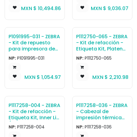
ZT210, ZT220, ZT230
MXN $
10,494.86
MXN $
9,036.07
P1091995-031 - ZEBRA
P1112750-065 - ZEBRA
- Kit de repuesto
- Kit de refacción -
para impresora de
Etiqueta Kit, Platen
Tarjeta Kit, Cabezal
Support and Guard
NP:
P1091995-031
NP:
P1112750-065
de Impresión
for Cabezal de
Cooling Fan
Impresión, ZE511 RH &
LH
MXN $
1,054.97
MXN $
2,210.98
P1117258-004 - ZEBRA
P1117258-036 - ZEBRA
- Kit de refacción -
- Cabezal de
Etiqueta Kit, Inner Lid
impresión térmica
(without Cabezal de
directa Cabezal de
NP:
P1117258-004
NP:
P1117258-036
Impresión), ZD411D,
impresión 203 dpi,
ZD611D
ZD411D, ZD611D