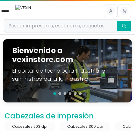
Ir al contenido
Bienvenido a
vexinstore.com
El portal de tecnología Industrial y
suministros para la industria
Cabezales de impresión
Cabezales 203 dpi
Cabezales 300 dpi
Cabez