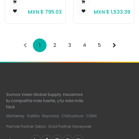
600 DPI ZXP9
DPI
MXN $
795.03
MXN $
1,533.39
1
2
3
4
5
Somos Vexin Global Supply. Hacemos
tu compañía más fuerte, y tu vida más
fácil.
Monterrey · Saltillo · Reynosa · Chihuahua · CDMX
Premier Partner Zebra · Gold Partner Honeywell