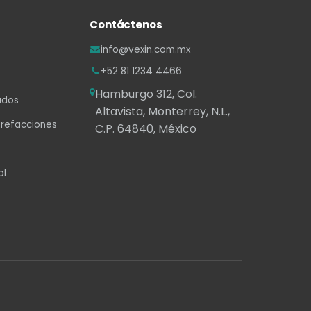
Contáctenos
info@vexin.com.mx
+52 81 1234 4466
Hamburgo 312, Col.
ados
Altavista, Monterrey, N.L.,
 refacciones
C.P. 64840, México
ol