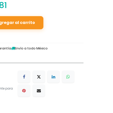
81
gregar al carrito
rantía
Envío a todo México
nte para