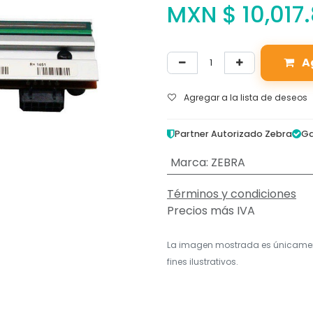
MXN $
10,017.
A
Agregar a la lista de deseos
Partner Autorizado Zebra
Ga
Marca
:
ZEBRA
Términos y condiciones
Precios más IVA
La imagen mostrada es únicame
fines ilustrativos.