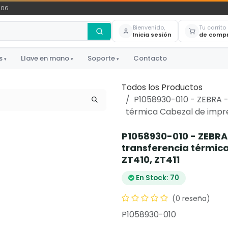
306
Bienvenido,
Tu carrito
Inicia sesión
de comp
s
Llave en mano
Soporte
Contacto
▾
▾
▾
Todos los Productos
P1058930-010 - ZEBRA -
térmica Cabezal de impres
P1058930-010 - ZEBRA
transferencia térmica
ZT410, ZT411
En Stock: 70
(0 reseña)
P1058930-010