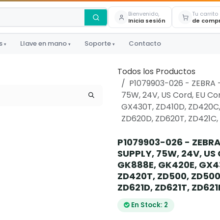
Bienvenido,
Tu carrito
Inicia sesión
de comp
s
Llave en mano
Soporte
Contacto
▾
▾
▾
Todos los Productos
P1079903-026 - ZEBRA 
75W, 24V, US Cord, EU C
GX430T, ZD410D, ZD420C,
ZD620D, ZD620T, ZD421C, 
P1079903-026 - ZEBRA
SUPPLY, 75W, 24V, US
GK888E, GK420E, GX43
ZD420T, ZD500, ZD500
ZD621D, ZD621T, ZD621
En Stock: 2