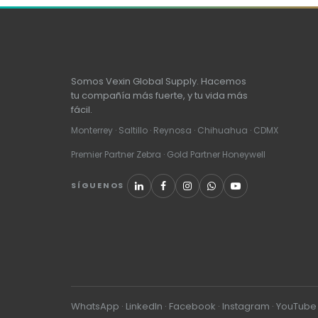
Somos Vexin Global Supply. Hacemos
tu compañía más fuerte, y tu vida más
fácil.
Monterrey · Saltillo · Reynosa · Chihuahua · CDMX
Premier Partner Zebra · Gold Partner Honeywell
SÍGUENOS
WhatsApp
·
LinkedIn
·
Facebook
·
Instagram
·
YouTube