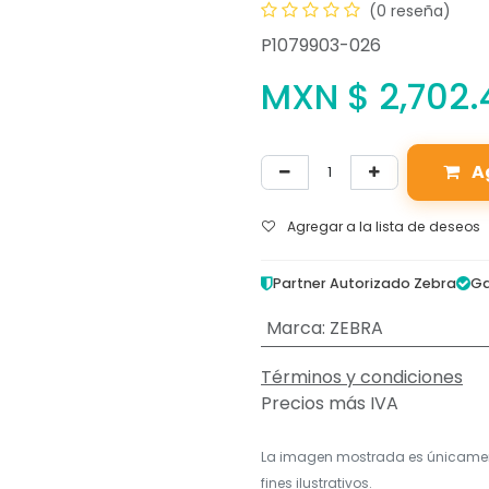
(0 reseña)
P1079903-026
MXN $
2,702.
A
Agregar a la lista de deseos
Partner Autorizado Zebra
Ga
Marca
:
ZEBRA
Términos y condiciones
Precios más IVA
La imagen mostrada es únicame
fines ilustrativos.