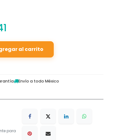
41
gregar al carrito
rantía
Envío a todo México
nte para