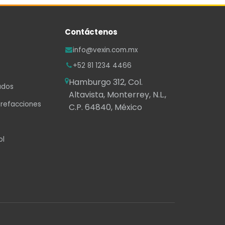
Contáctenos
info@vexin.com.mx
+52 81 1234 4466
Hamburgo 312, Col.
ados
Altavista, Monterrey, N.L.,
 refacciones
C.P. 64840, México
ol