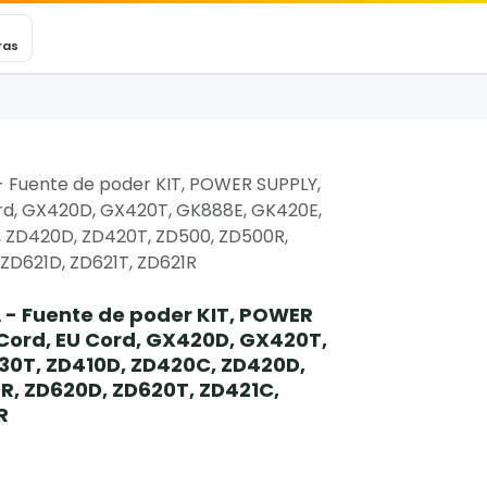
VEXINCARE
Ticket
Blog
Contacto
ras
- Fuente de poder KIT, POWER SUPPLY,
ord, GX420D, GX420T, GK888E, GK420E,
 ZD420D, ZD420T, ZD500, ZD500R,
ZD621D, ZD621T, ZD621R
 - Fuente de poder KIT, POWER
 Cord, EU Cord, GX420D, GX420T,
0T, ZD410D, ZD420C, ZD420D,
R, ZD620D, ZD620T, ZD421C,
R