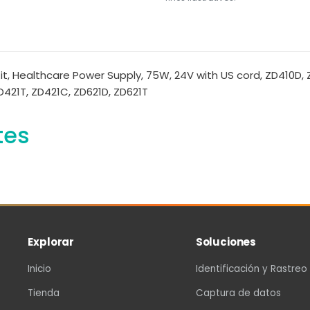
t, Healthcare Power Supply, 75W, 24V with US cord, ZD410D,
421T, ZD421C, ZD621D, ZD621T
tes
Explorar
Soluciones
Inicio
Identificación y Rastreo
Tienda
Captura de datos