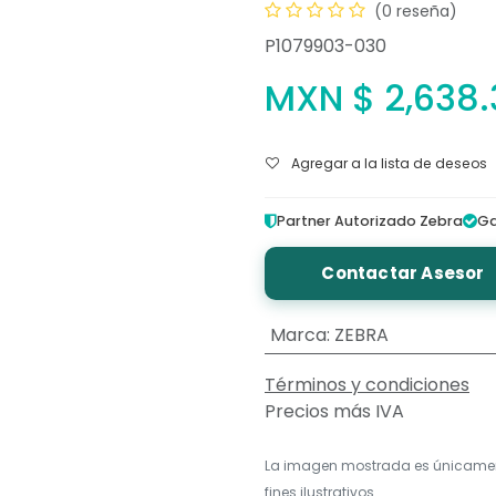
(0 reseña)
P1079903-030
MXN $
2,638.
Agregar a la lista de deseos
Partner Autorizado Zebra
Ga
Contactar Asesor
Marca
:
ZEBRA
Términos y condiciones
Precios más IVA
La imagen mostrada es únicame
fines ilustrativos.