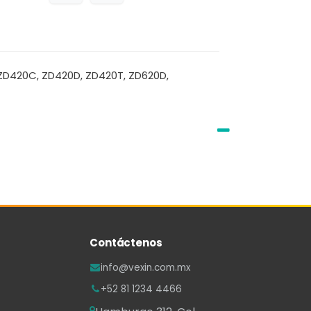
 ZD420C, ZD420D, ZD420T, ZD620D,
Contáctenos
info@vexin.com.mx
+52 81 1234 4466