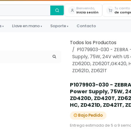
Bienvenido,
Tu carrito
Inicia sesión
de comp
s
Llave en mano
Soporte
Contacto
▾
▾
▾
Todos los Productos
P1079903-030 - ZEBRA -
Supply, 75W, 24V with US
ZD620D, ZD620T,GK420, H
ZD621D, ZD621T
P1079903-030 - ZEBRA 
Power Supply, 75W, 24
ZD420D, ZD420T, ZD62
HC, ZD421D, ZD421T, Z
Bajo Pedido
Entrega estimada de 5 a 9 sema