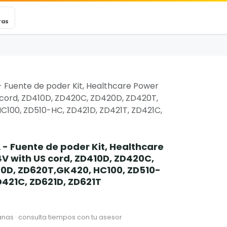
VEXINCARE
Ticket
Blog
Contacto
ras
 Fuente de poder Kit, Healthcare Power
 cord, ZD410D, ZD420C, ZD420D, ZD420T,
C100, ZD510-HC, ZD421D, ZD421T, ZD421C,
- Fuente de poder Kit, Healthcare
V with US cord, ZD410D, ZD420C,
0D, ZD620T,GK420, HC100, ZD510-
D421C, ZD621D, ZD621T
nas · consulta tiempos con tu asesor