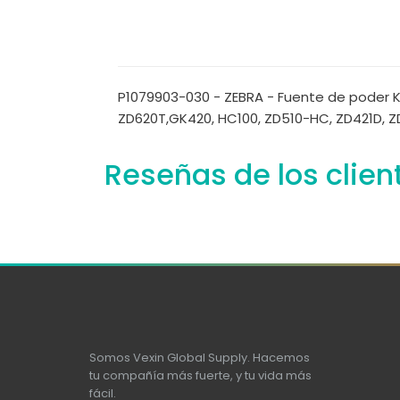
P1079903-030 - ZEBRA - Fuente de poder Ki
ZD620T,GK420, HC100, ZD510-HC, ZD421D, ZD
Reseñas de los clien
Somos Vexin Global Supply. Hacemos
tu compañía más fuerte, y tu vida más
fácil.