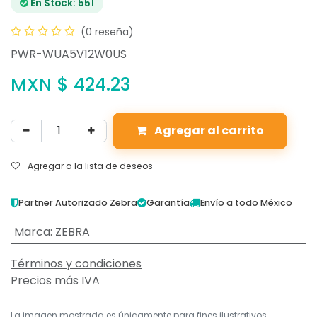
En Stock: 551
(0 reseña)
PWR-WUA5V12W0US
MXN $
424.23
Agregar al carrito
Agregar a la lista de deseos
Partner Autorizado Zebra
Garantía
Envío a todo México
Marca
:
ZEBRA
Términos y condiciones
Precios más IVA
La imagen mostrada es únicamente para fines ilustrativos.