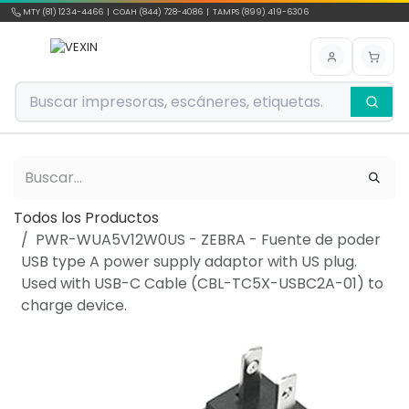
Ir al contenido
MTY (81) 1234-4466 | COAH (844) 728-4086 | TAMPS (899) 419-6306
Todos los Productos
PWR-WUA5V12W0US - ZEBRA - Fuente de poder
USB type A power supply adaptor with US plug.
Used with USB-C Cable (CBL-TC5X-USBC2A-01) to
charge device.