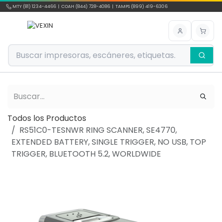
Ir al contenido
MTY (81) 1234-4466 | COAH (844) 728-4086 | TAMPS (899) 419-6306
Todos los Productos
RS51C0-TESNWR RING SCANNER, SE4770,
EXTENDED BATTERY, SINGLE TRIGGER, NO USB, TOP
TRIGGER, BLUETOOTH 5.2, WORLDWIDE