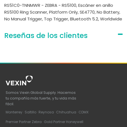
RS51C0-TNNMWR - ZEBRA - RS5100, Escáner en anillo
RS5100 Ring Scanner, Platform Only, SE4770, No Battery,
No Manual Trigger, Top Trigger, Bluetooth 5.2, Worldwide
Reseñas de los clientes
Somos Vexin Global Supply. Hacemos
tu compañía más fuerte, y tu vida más
fácil.
Monterrey · Saltillo · Reynosa · Chihuahua · CDMX
Premier Partner Zebra · Gold Partner Honeywell