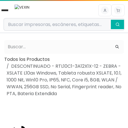
Ir al contenido
Todos los Productos
DESCONTINUADO - RTL10C1-3A12X1X-12 - ZEBRA -
XSLATE L10ax Windows, Tableta robusta XSLATE, 10.1,
1000 Nit, Win10 Pro, IP65, NFC, Core i5, 8GB, WLAN /
WWAN, 256GB SSD, No Serial, Fingerprint reader, No
PTA, Bateria Extendida