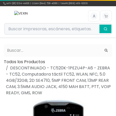
Ir al contenido
MTY (81) 1234-4466 | COAH (844) 728-4086 | TAMPS (899) 419-6306
Todos los Productos
DESCONTINUADO - TC520K-1PEZU4P-A6 - ZEBRA
- TC52, Computadora táctil TC52, WLAN, NFC, 5.0
4GB/32GB, 2D SE4710, 5MP FRONT CAM, 13MP REAR
CAM, 3.5MM AUDIO JACK, 4150 MAH BATT, PTT, VOIP
READY, GMS, ROW