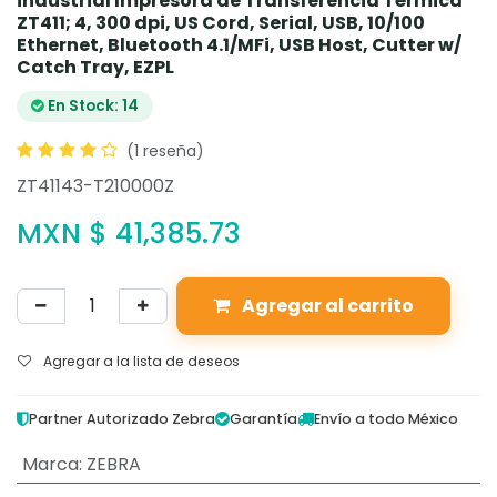
industrial Impresora de Transferencia Térmica
ZT411; 4, 300 dpi, US Cord, Serial, USB, 10/100
Ethernet, Bluetooth 4.1/MFi, USB Host, Cutter w/
Catch Tray, EZPL
En Stock: 14
(1 reseña)
ZT41143-T210000Z
MXN $
41,385.73
Agregar al carrito
Agregar a la lista de deseos
Partner Autorizado Zebra
Garantía
Envío a todo México
Marca
:
ZEBRA