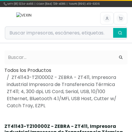
Ir al contenido
MTY (81) 1234-4466 | COAH (844) 728-4086 | TAMPS (899) 419-6306
Todos los Productos
ZT41143-T210000Z - ZEBRA - ZT411, Impresora
industrial Impresora de Transferencia Térmica
ZT411; 4, 300 dpi, US Cord, Serial, USB, 10/100
Ethernet, Bluetooth 4.1/MFi, USB Host, Cutter w/
Catch Tray, EZPL
ZT41143-T210000Z - ZEBRA - ZT411, Impresora