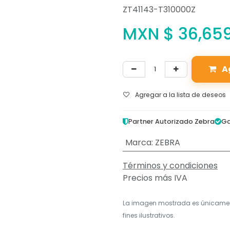
ZT41143-T310000Z
MXN $
36,65
A
Agregar a la lista de deseos
Partner Autorizado Zebra
Ga
Marca
:
ZEBRA
Términos y condiciones
Precios más IVA
La imagen mostrada es únicame
fines ilustrativos.