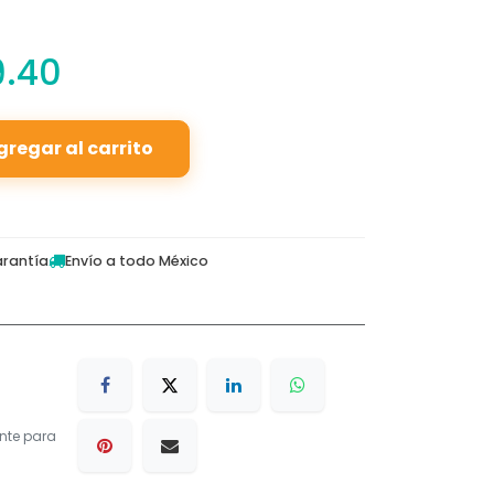
9.40
gregar al carrito
rantía
Envío a todo México
nte para