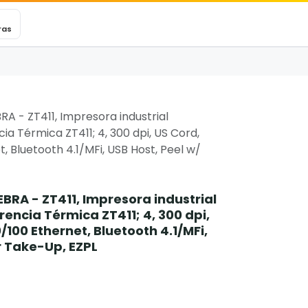
VEXINCARE
Ticket
Blog
Contacto
ras
A - ZT411, Impresora industrial
a Térmica ZT411; 4, 300 dpi, US Cord,
et, Bluetooth 4.1/MFi, USB Host, Peel w/
BRA - ZT411, Impresora industrial
encia Térmica ZT411; 4, 300 dpi,
0/100 Ethernet, Bluetooth 4.1/MFi,
r Take-Up, EZPL