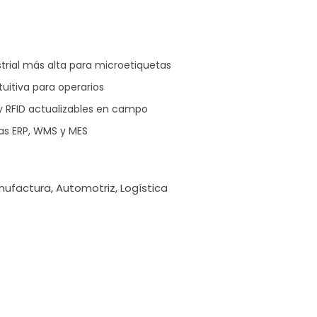
strial más alta para microetiquetas
tuitiva para operarios
y RFID actualizables en campo
as ERP, WMS y MES
nufactura, Automotriz, Logística