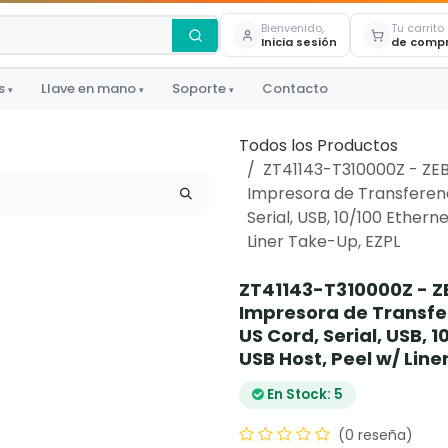
Bienvenido,
Tu carrito
Inicia sesión
de comp
s
Llave en mano
Soporte
Contacto
▾
▾
▾
Todos los Productos
ZT41143-T310000Z - ZEBR
Impresora de Transferenci
Serial, USB, 10/100 Ethern
Liner Take-Up, EZPL
ZT41143-T310000Z - ZE
Impresora de Transfer
US Cord, Serial, USB, 1
USB Host, Peel w/ Line
En Stock: 5
(0 reseña)