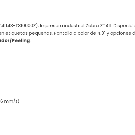
T41143-T310000Z). Impresora industrial Zebra ZT411. Disponibl
en etiquetas pequeñas. Pantalla a color de 4.3" y opciones d
ador/Peeling
.
356 mm/s)