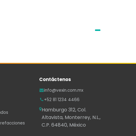
Contáctenos
info@vexin.com.mx
+52 81 1234 4466
Hamburgo 312, Col.
ados
Altavista, Monterrey, N.L.,
 refacciones
C.P. 64840, México