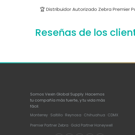
🏆 Distribuidor Autorizado Zebra Premier 
Reseñas de los clien
Somos Vexin Global Supply. Hacemos
tu compañía más fuerte, y tu vida más
fácil.
Monterrey · Saltillo · Reynosa · Chihuahua · CDMX
Premier Partner Zebra · Gold Partner Honeywell