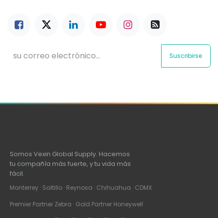
Suscribirse
Somos Vexin Global Supply. Hacemos
tu compañía más fuerte, y tu vida más
fácil.
Monterrey · Saltillo · Reynosa · Chihuahua · CDMX
Premier Partner Zebra · Gold Partner Honeywell