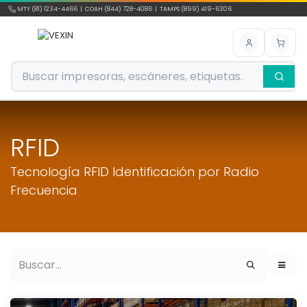
Ir al contenido
MTY (81) 1234-4466 | COAH (844) 728-4086 | TAMPS (899) 419-6306
RFID
Tecnología RFID Identificación por Radio
Frecuencia