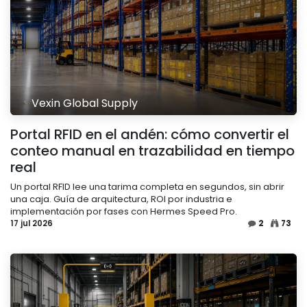
Vexin Global Supply
Portal RFID en el andén: cómo convertir el
conteo manual en trazabilidad en tiempo
real
Un portal RFID lee una tarima completa en segundos, sin abrir
una caja. Guía de arquitectura, ROI por industria e
implementación por fases con Hermes Speed Pro.
17 jul 2026
2
73