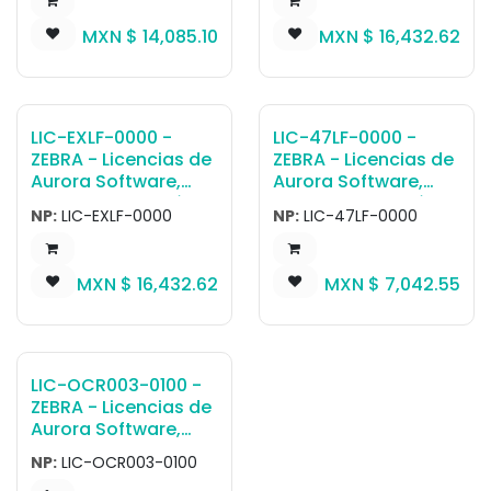
License, FS Scanner,
License, FS Scanner,
Fast 1D/2D
Full DPM Algorithms,
MXN $
14,085.10
MXN $
16,432.62
Algorithms, 60
60 frames per
frames per second
second 1D/2D/DPM
1D/2D reading (No
reading
DPM)
LIC-EXLF-0000 -
LIC-47LF-0000 -
ZEBRA - Licencias de
ZEBRA - Licencias de
Aurora Software,
Aurora Software,
Software de visión
Software de visión
NP:
LIC-EXLF-0000
NP:
LIC-47LF-0000
artificial y FIS SW
artificial y FIS SW
License, Gateway
License, Gateway
Connectivity Full, for
Connectivity Lite, for
MXN $
16,432.62
MXN $
7,042.55
FS and VS family of
FS40, FS70 and
smart Cámara
VS40, VS70 smart
Cámara
LIC-OCR003-0100 -
ZEBRA - Licencias de
Aurora Software,
Software de visión
NP:
LIC-OCR003-0100
artificial y FIS SW