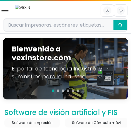
Ir al contenido
Bienvenido a
vexinstore.com
El portal de tecnología Industrial y
suministros para la industria
Software de visión artificial y FIS
Software de impresión
Sofware de Cómputo móvil