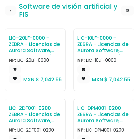
Software de visión artificial y
FIS
LIC-20LF-0000 -
LIC-10LF-0000 -
ZEBRA - Licencias de
ZEBRA - Licencias de
Aurora Software,
Aurora Software,
Software de visión
Software de visión
NP:
LIC-20LF-0000
NP:
LIC-10LF-0000
artificial y FIS SW
artificial y FIS SW
License, Gateway
License, Gateway
Connectivity Lite, for
Connectivity Lite, for
MXN $
7,042.55
MXN $
7,042.55
FS20 and VS20
FS10 smart Cámara
smart Cámara
LIC-2DF001-0200 -
LIC-DPM001-0200 -
ZEBRA - Licencias de
ZEBRA - Licencias de
Aurora Software,
Aurora Software,
Software de visión
Software de visión
NP:
LIC-2DF001-0200
NP:
LIC-DPM001-0200
artificial y FIS SW
artificial y FIS SW