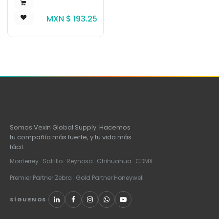
MXN $
193.25
Somos Vexin Global Supply. Hacemos
tu compañía más fuerte, y tu vida más
fácil.
Monterrey · Saltillo · Reynosa · Chihuahua · CDMX
Premier Partner Zebra · Gold Partner Honeywell
SÍGUENOS