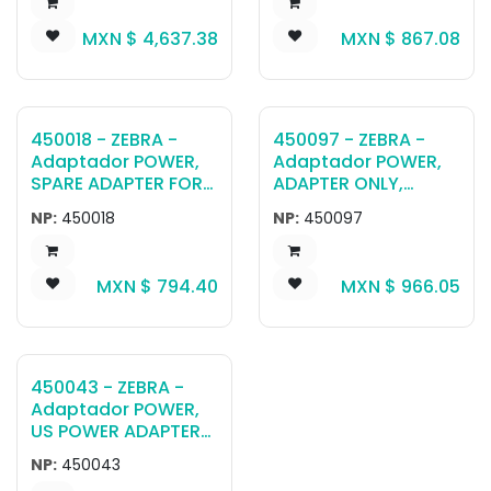
OUTPUT 5.5X2.5
XDIM G2 G3
MXN $
4,637.38
MXN $
867.08
B10,BC,D10,L10
450018 - ZEBRA -
450097 - ZEBRA -
Adaptador POWER,
Adaptador POWER,
SPARE ADAPTER FOR
ADAPTER ONLY,
TABLET AND XSTAND
3PIN65W VI 1.77MM,
NP:
450018
NP:
450097
(BC,B10,D10,XC6,XST
XR12
AND)
MXN $
794.40
MXN $
966.05
450043 - ZEBRA -
Adaptador POWER,
US POWER ADAPTER
CORD C13 TYPE
NP:
450043