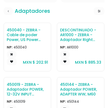
Adaptadores
450040 - ZEBRA -
DESCONTINUADO -
Cable de poder
AR1000 - ZEBRA -
Power, US Power
Adaptador Right
Adapter Cord
Angle SMA reverse
NP:
450040
NP:
AR1000
(ET8x,L10,R12)
polarity plug-jack
Adapter
MXN $
202.91
MXN $
885.33
450019 - ZEBRA -
450144 - ZEBRA -
Adaptador POWER,
Adaptador POWER,
12-32V INPUT
ADAPTER WW, M60
CIGARETTE LIGHTER
NP:
450019
NP:
450144
ADAPTER, 12V