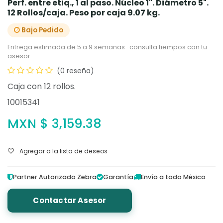
Perf. entre etiq., 1 al paso. Núcleo 1". Diámetro 5".
12 Rollos/caja. Peso por caja 9.07 kg.
Bajo Pedido
Entrega estimada de 5 a 9 semanas · consulta tiempos con tu
asesor
(0 reseña)
Caja con 12 rollos.
10015341
MXN $
3,159.38
Agregar a la lista de deseos
Partner Autorizado Zebra
Garantía
Envío a todo México
Contactar Asesor