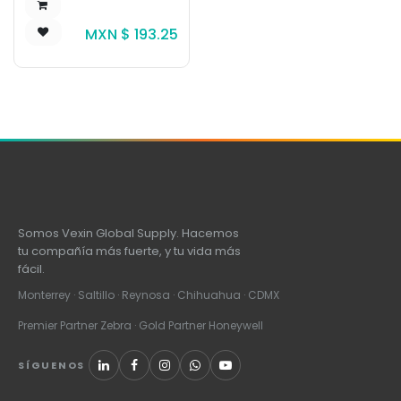
MXN $
193.25
Somos Vexin Global Supply. Hacemos
tu compañía más fuerte, y tu vida más
fácil.
Monterrey · Saltillo · Reynosa · Chihuahua · CDMX
Premier Partner Zebra · Gold Partner Honeywell
SÍGUENOS