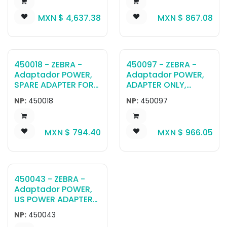
OUTPUT 5.5X2.5
XDIM G2 G3
MXN $
4,637.38
MXN $
867.08
B10,BC,D10,L10
450018 - ZEBRA -
450097 - ZEBRA -
Adaptador POWER,
Adaptador POWER,
SPARE ADAPTER FOR
ADAPTER ONLY,
TABLET AND XSTAND
3PIN65W VI 1.77MM,
NP:
450018
NP:
450097
(BC,B10,D10,XC6,XST
XR12
AND)
MXN $
794.40
MXN $
966.05
450043 - ZEBRA -
Adaptador POWER,
US POWER ADAPTER
CORD C13 TYPE
NP:
450043