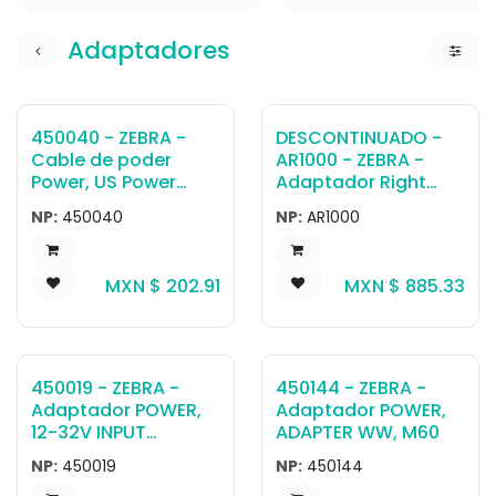
Adaptadores
450040 - ZEBRA -
DESCONTINUADO -
Cable de poder
AR1000 - ZEBRA -
Power, US Power
Adaptador Right
Adapter Cord
Angle SMA reverse
NP:
450040
NP:
AR1000
(ET8x,L10,R12)
polarity plug-jack
Adapter
MXN $
202.91
MXN $
885.33
450019 - ZEBRA -
450144 - ZEBRA -
Adaptador POWER,
Adaptador POWER,
12-32V INPUT
ADAPTER WW, M60
CIGARETTE LIGHTER
NP:
450019
NP:
450144
ADAPTER, 12V