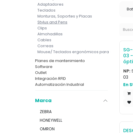
Adaptadores
Bat
Teclados
Monturas, Soportes y Placas
Stylus and Pens
Clips
Almohadillas
Cables
Correas
SG-
Mouse/ Teclados ergonómicos para CAD/ Diseñ
03 -
Planes de mantenimiento
ópt
Software
of t
NP:
Outlet
(SG
03
Integración RFID
STY
En S
Automatización Industrial
thre
(KT
03).
Marca
ZEBRA
HONEYWELL
OMRON
DES