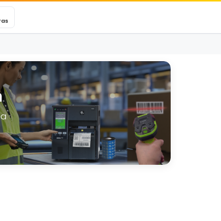
VEXINCARE
Ticket
Blog
Contacto
ras
m
la