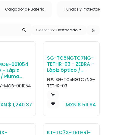
Cargador de Batería
Fundas y Protectores
Adapt
Destacado
Ordenar por:
SG-TC5NGTC7NG-
TETHR-03 - ZEBRA -
MOB-001054
Lápiz óptico /
 - Lápiz
Pluma Set of three
 / Pluma
NP:
SG-TC5NGTC7NG-
tethers for stylus.
 pack of 10
Y-MOB-001054
TETHR-03
tive stylus
Negro +
cord.
XN $
1,240.37
MXN $
511.94
8X-
KT-TC7X-TETHR1-