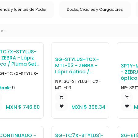
erías y fuentes de Poder
Docks, Cradles y Cargadores
TC7X-STYLUS-
o 3D
 ZEBRA - Lápiz
SG-STYLUS-TCX-
ico / Pluma Set
MTL-03 - ZEBRA -
3PTY-
hree styluses
Lápiz óptico /
- ZEBRA
SG-TC7X-STYLUS-
-TC7X-
Pluma Set of three
óptico
NP:
SG-STYLUS-TCX-
LUS1-03) and
passive stylus with
Mobilis
tock:
9
MTL-03
NP:
3PT
e coiled tethers
micro-knit hybrid
Capaci
-TC7X-TETHR1-
fiber tip.
Matte 
spiral 
MXN $
746.80
MXN $
398.34
M
CONTINUADO -
SG-TC7X-STYLUS1-
SG-ET