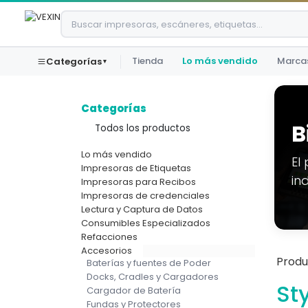
Ir al contenido
Tienda
Lo más vendido
Marca
Categorías
▾
Categorías
B
Todos los productos
Lo más vendido
El
Impresoras de Etiquetas
in
Impresoras para Recibos
Impresoras de credenciales
Lectura y Captura de Datos
Consumibles Especializados
Refacciones
Accesorios
Produ
Baterías y fuentes de Poder
Docks, Cradles y Cargadores
St
Cargador de Batería
Fundas y Protectores