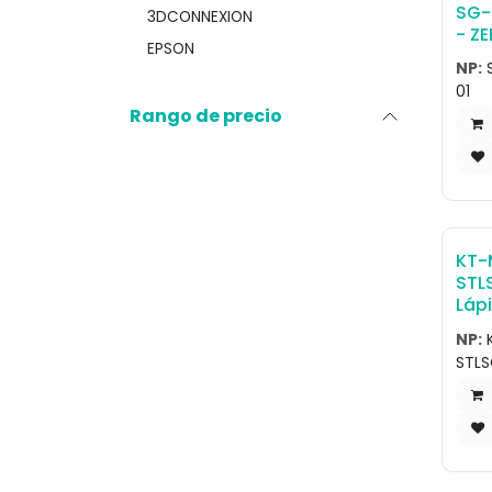
SG-
3DCONNEXION
- ZE
EPSON
ópt
NP:
Coil
01
styl
Rango de precio
KT-
STL
Lápi
Plu
NP:
MC3
STL
FOR 
CON
(PA