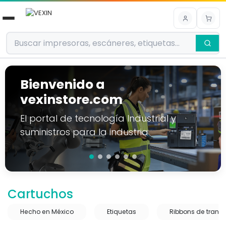
Ir al contenido
Bienvenido a
vexinstore.com
El portal de tecnología Industrial y
suministros para la industria
Cartuchos
Hecho en México
Etiquetas
Ribbons de transf