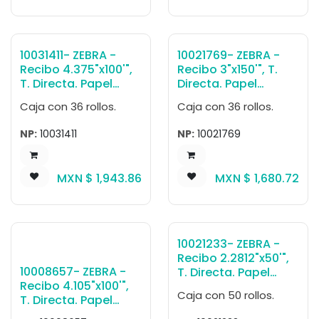
55'/Rollo-, 0, Núcleo
por caja 5.9 kg.
0.5". Diámetro 1.8".
36 Rollos/caja. Peso
por caja 4.08 kg.
10031411- ZEBRA -
10021769- ZEBRA -
Recibo 4.375"x100'",
Recibo 3"x150'", T.
T. Directa. Papel
Directa. Papel
Blanco, Z-Perform
Blanco, Z-Perform
Caja con 36 rollos.
Caja con 36 rollos.
1000D 2.4 mil Receipt
1000D 2.4 mil Receipt
(Almacenable 10
(Almacenable 10
NP:
10031411
NP:
10021769
años), para
años), para
Impresora Móvil,
Impresora Móvil,
100'/Rollo-, 0, Núcleo
150'/Rollo-, 0, Núcleo
MXN $
1,943.86
MXN $
1,680.72
0.75". Diámetro
0.75". Diámetro 2.6".
2.25". 36 Rollos/caja.
36 Rollos/caja. Peso
Peso por caja 6.8 kg.
por caja 6.8 kg.
10021233- ZEBRA -
Recibo 2.2812"x50'",
10008657- ZEBRA -
T. Directa. Papel
Recibo 4.105"x100'",
Blanco, Z-Perform
Caja con 50 rollos.
T. Directa. Papel
1000D 2.4 mil Receipt
Blanco, Z-Perform
(Almacenable 10