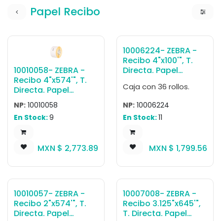
Papel Recibo
10006224- ZEBRA -
Recibo 4"x100'", T.
10010058- ZEBRA -
Directa. Papel
Recibo 4"x574'", T.
Blanco, Z-Perform
Caja con 36 rollos.
Directa. Papel
1000D 2.4 mil Receipt
Blanco, Z-Perform
(Almacenable 10
NP:
10010058
NP:
10006224
1000D 2.4 mil
años), para
En Stock:
9
En Stock:
11
Receipt, para
Impresora Móvil,
Impresora de
100'/Rollo-, 0, Núcleo
Escritorio,
0.75". Diámetro
MXN $
2,773.89
MXN $
1,799.56
574'/Rollo-, 0,
2.25". 36 Rollos/caja.
Núcleo 1". Diámetro
Peso por caja 5.9 kg.
5". 6 Rollos/caja.
Peso por caja 9.07
kg.
10010057- ZEBRA -
10007008- ZEBRA -
Recibo 2"x574'", T.
Recibo 3.125"x645'",
Directa. Papel
T. Directa. Papel