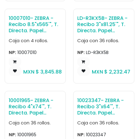
kg.
por caja 4.08 kg.
10007010- ZEBRA -
LD-R3KX5B- ZEBRA -
Recibo 8.5"x565'", T.
Recibo 3"x81.25'", T.
Directa. Papel
Directa. Papel
Blanco, Z-Perform
Blanco, Z-Select
Caja con 4 rollos.
Caja con 36 rollos.
1000D 3.5 mil
4000D 3.2 mil
Receipt, para
Receipt
NP:
10007010
NP:
LD-R3KX5B
Impresora Kiosco,
(Almacenable 25
565'/Rollo-, 0,
años), para
Núcleo 2". Diámetro
Impresora Móvil,
MXN $
3,845.88
MXN $
2,232.47
6". 4 Rollos/caja.
81.25'/Rollo-, 0,
Peso por caja 12.7
Núcleo 0.75".
kg.
Diámetro 2.25". 36
Rollos/caja. Peso
por caja 5.9 kg.
10001965- ZEBRA -
10023347- ZEBRA -
Recibo 4"x74'", T.
Recibo 3"x64'", T.
Directa. Papel
Directa. Papel
Blanco, 8000D 3.2
Blanco, Z-Select
Caja con 36 rollos.
Caja con 36 rollos.
mil High-Temp
4000D 3.2 mil
Receipt
Receipt
NP:
10001965
NP:
10023347
(Almacenable 20
(Almacenable 25