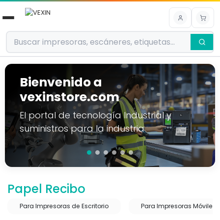
Ir al contenido
Bienvenido a
vexinstore.com
El portal de tecnología Industrial y
suministros para la industria
Papel Recibo
Para Impresoras de Escritorio
Para Impresoras Móviles