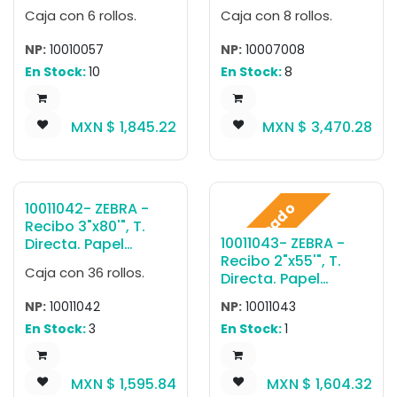
Blanco, Z-Perform
Blanco, Z-Perform
Caja con 6 rollos.
Caja con 8 rollos.
1000D 2.4 mil
1000D 3.5 mil
Receipt, para
Receipt, para
NP:
10010057
NP:
10007008
Impresora de
Impresora Kiosco,
En Stock:
10
En Stock:
8
Escritorio,
645'/Rollo-, 0,
574'/Rollo-, 0,
Núcleo 1". Diámetro
Núcleo 1". Diámetro
6". 8 Rollos/caja.
MXN $
1,845.22
MXN $
3,470.28
5". 6 Rollos/caja.
Peso por caja 10.43
Peso por caja 8.16
kg.
kg.
Destacado
10011042- ZEBRA -
Recibo 3"x80'", T.
10011043- ZEBRA -
Directa. Papel
Recibo 2"x55'", T.
Blanco, Z-Perform
Caja con 36 rollos.
Directa. Papel
1000D 2.4 mil Receipt
Blanco, Z-Select
(Almacenable 10
NP:
10011042
NP:
10011043
4000D 3.2 mil
años), para
En Stock:
3
En Stock:
1
Receipt
Impresora Móvil,
(Almacenable 25
80'/Rollo-, 0, Núcleo
años), para
0.5". Diámetro 1.8".
MXN $
1,595.84
MXN $
1,604.32
Impresora Móvil,
36 Rollos/caja. Peso