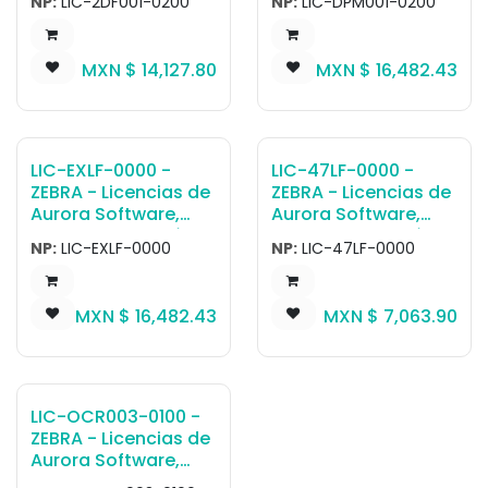
NP:
LIC-2DF001-0200
NP:
LIC-DPM001-0200
artificial y FIS SW
artificial y FIS SW
License, FS Scanner,
License, FS Scanner,
Fast 1D/2D
Full DPM Algorithms,
MXN $
14,127.80
MXN $
16,482.43
Algorithms, 60
60 frames per
frames per second
second 1D/2D/DPM
1D/2D reading (No
reading
DPM)
LIC-EXLF-0000 -
LIC-47LF-0000 -
ZEBRA - Licencias de
ZEBRA - Licencias de
Aurora Software,
Aurora Software,
Software de visión
Software de visión
NP:
LIC-EXLF-0000
NP:
LIC-47LF-0000
artificial y FIS SW
artificial y FIS SW
License, Gateway
License, Gateway
Connectivity Full, for
Connectivity Lite, for
MXN $
16,482.43
MXN $
7,063.90
FS and VS family of
FS40, FS70 and
smart Cámara
VS40, VS70 smart
Cámara
LIC-OCR003-0100 -
ZEBRA - Licencias de
Aurora Software,
Software de visión