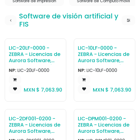
Software de impresión
Sofware de Cómputo móvil
Software de visión artificial y
FIS
LIC-20LF-0000 -
LIC-10LF-0000 -
ZEBRA - Licencias de
ZEBRA - Licencias de
Aurora Software,
Aurora Software,
Software de visión
Software de visión
NP:
LIC-20LF-0000
NP:
LIC-10LF-0000
artificial y FIS SW
artificial y FIS SW
License, Gateway
License, Gateway
Connectivity Lite, for
Connectivity Lite, for
MXN $
7,063.90
MXN $
7,063.90
FS20 and VS20
FS10 smart Cámara
smart Cámara
LIC-2DF001-0200 -
LIC-DPM001-0200 -
ZEBRA - Licencias de
ZEBRA - Licencias de
Aurora Software,
Aurora Software,
Software de visión
Software de visión