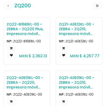
ZQ200
Zebra
ZQ22-B16B1KL-00 -
ZQ21-A0E12KL-00 -
ZEBRA - ZQ220 Plus,
ZEBRA - ZQ210,
Impresora móvil
Impresora móvil
ZQ220 Plus, 80mm
ZQ210, 2.25inch
NP:
ZQ22-B16B1KL-00
NP:
ZQ21-A0E12KL-00
mobile receipt+label
Impresora de
printer, BTv5, NFC,
Transferencia
CPCL & ESC-POS,
Directa, Bluetooth,
MXN $
2,362.13
MXN $
4,257.77
Belt clip, USB
linerless printing,
charging (charger
Belt clip, USB cable,
optional),
English/Latin/Cyrillic
English/Latin/Cyrillic,
Group L
ZQ22-A0E01KL-00 -
ZQ21-A0E01KL-00 -
ZEBRA - ZQ220,
ZEBRA - ZQ210,
Impresora móvil
Impresora móvil
ZQ220, 3 inch
ZQ210, 2.25 inch
NP:
ZQ22-A0E01KL-00
NP:
ZQ21-A0E01KL-00
Impresora de
Impresora de
Transferencia
Transferencia