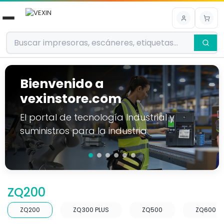
Ir al contenido
Bienvenido a
vexinstore.com
El portal de tecnología Industrial y
suministros para la industria
ZQ200
ZQ200
ZQ300 PLUS
ZQ500
ZQ600 P